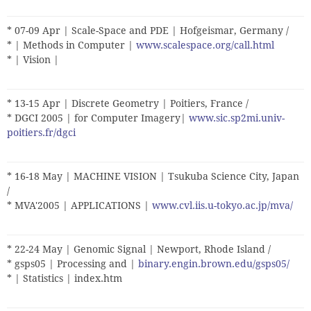
* 07-09 Apr | Scale-Space and PDE | Hofgeismar, Germany /
* | Methods in Computer |
www.scalespace.org/call.html
* | Vision |
* 13-15 Apr | Discrete Geometry | Poitiers, France /
* DGCI 2005 | for Computer Imagery|
www.sic.sp2mi.univ-
poitiers.fr/dgci
* 16-18 May | MACHINE VISION | Tsukuba Science City, Japan
/
* MVA'2005 | APPLICATIONS |
www.cvl.iis.u-tokyo.ac.jp/mva/
* 22-24 May | Genomic Signal | Newport, Rhode Island /
* gsps05 | Processing and |
binary.engin.brown.edu/gsps05/
* | Statistics | index.htm