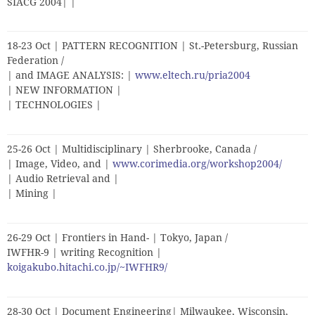
SIACG 2004| |
18-23 Oct | PATTERN RECOGNITION | St.-Petersburg, Russian
Federation /
| and IMAGE ANALYSIS: |
www.eltech.ru/pria2004
| NEW INFORMATION |
| TECHNOLOGIES |
25-26 Oct | Multidisciplinary | Sherbrooke, Canada /
| Image, Video, and |
www.corimedia.org/workshop2004/
| Audio Retrieval and |
| Mining |
26-29 Oct | Frontiers in Hand- | Tokyo, Japan /
IWFHR-9 | writing Recognition |
koigakubo.hitachi.co.jp/~IWFHR9/
28-30 Oct | Document Engineering| Milwaukee, Wisconsin,