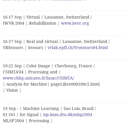
16-17 Sep | Virtual | Lausanne, Switzerland /
IWVR 2004 | Rehabilitation |
www.iwvr.org
16-17 Sep | Real and virtual | Lausanne, Switzerland /
VRSensors | Sensors |
vrlab.epfl.ch/Vrsensors04.html
19-22 Sep | Color Image | Cherbourg, France /
CSIMTA'04 | Processing and |
www.chbg.unicaen.fr/lusac/CSIMTA/
| Analysis for Machine| pageLibre000100c5.html
| Vision |
19 Sep - | Machine Learning | Sao Luis, Brazil /
01 Oct | for Signal |
isp.imm.dtu.dk/mlsp2004
MLSP'2004 | Processing |