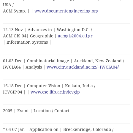
USA /
ACM Symp. | |
www.documentengineering.org
12-13 Nov | Advances in | Washington D.C. /
ACM GIS 04| Geographic |
acmgis2004.cti.gr
| Information Systems |
01-03 Dec | Combinatorial Image | Auckland, New Zealand /
IWCIA04 | Analysis |
www.citr.auckland.ac.nz/~IWCIA04/
16-18 Dec | Computer Vision | Kolkata, India /
ICVGIP'04 | |
www.cse.iitb.ac.in/icvgip
2005 | Event | Location / Contact
* 05-07 Jan | Application on | Breckenridge, Colorado /