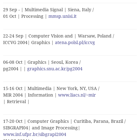
29 Sep - | Multimedia Signal | Siena, Italy /
01 Oct | Processing |
mmsp.unisi.it
22-24 Sep | Computer Vision and | Warsaw, Poland /
ICCVG 2004| Graphics |
atena.polsl.pl/iccvg
06-08 Oct | Graphics | Seoul, Korea /
pg2004 | |
graphics.snu.ac.kr/pg2004
15-16 Oct | Multimedia | New York, NY, USA /
MIR 2004 | Information |
www.liacs.nl/~mir
| Retrieval |
17-20 Oct | Computer Graphics | Curitiba, Parana, Brazil /
SIBGRAPI04| and Image Processing|
www.inf.ufpr.br/sibgrapi2004