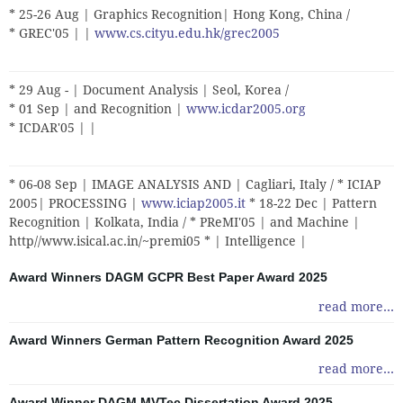
* 25-26 Aug | Graphics Recognition| Hong Kong, China /
* GREC'05 | |
www.cs.cityu.edu.hk/grec2005
* 29 Aug - | Document Analysis | Seol, Korea /
* 01 Sep | and Recognition |
www.icdar2005.org
* ICDAR'05 | |
* 06-08 Sep | IMAGE ANALYSIS AND | Cagliari, Italy / * ICIAP
2005| PROCESSING |
www.iciap2005.it
* 18-22 Dec | Pattern
Recognition | Kolkata, India / * PReMI'05 | and Machine |
http//www.isical.ac.in/~premi05 * | Intelligence |
Award Winners DAGM GCPR Best Paper Award 2025
read more...
Award Winners German Pattern Recognition Award 2025
read more...
Award Winner DAGM MVTec Dissertation Award 2025